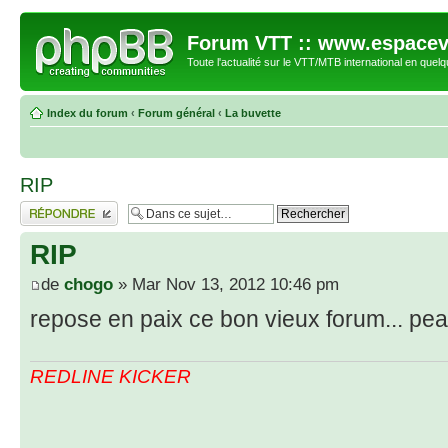
Forum VTT :: www.espacev
Toute l'actualité sur le VTT/MTB international en quelq
Index du forum
‹
Forum général
‹
La buvette
RIP
Répondre
RIP
de
chogo
» Mar Nov 13, 2012 10:46 pm
repose en paix ce bon vieux forum... pe
REDLINE KICKER