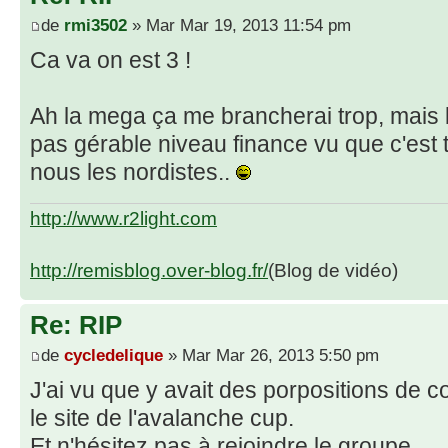
de
rmi3502
» Mar Mar 19, 2013 11:54 pm
Ca va on est 3 !
Ah la mega ça me brancherai trop, mais
pas gérable niveau finance vu que c'est 
nous les nordistes..
http://www.r2light.com
http://remisblog.over-blog.fr/
(Blog de vidéo)
Re: RIP
de
cycledelique
» Mar Mar 26, 2013 5:50 pm
J'ai vu que y avait des porpositions de c
le site de l'avalanche cup.
Et n'hésitez pas à rejoindre le groupe