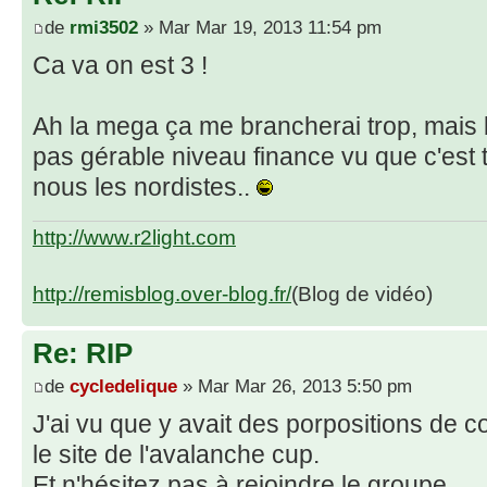
de
rmi3502
» Mar Mar 19, 2013 11:54 pm
Ca va on est 3 !
Ah la mega ça me brancherai trop, mais
pas gérable niveau finance vu que c'est 
nous les nordistes..
http://www.r2light.com
http://remisblog.over-blog.fr/
(Blog de vidéo)
Re: RIP
de
cycledelique
» Mar Mar 26, 2013 5:50 pm
J'ai vu que y avait des porpositions de c
le site de l'avalanche cup.
Et n'hésitez pas à rejoindre le groupe