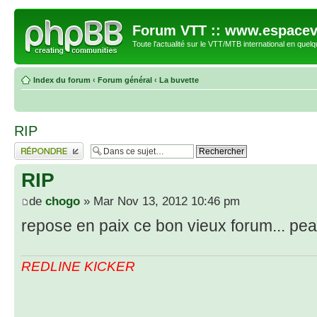
Forum VTT :: www.espacev
Toute l'actualité sur le VTT/MTB international en quelq
Index du forum
‹
Forum général
‹
La buvette
RIP
Répondre
RIP
de
chogo
» Mar Nov 13, 2012 10:46 pm
repose en paix ce bon vieux forum... pe
REDLINE KICKER