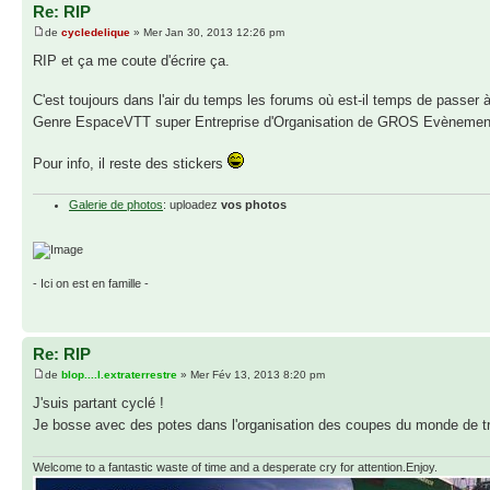
Re: RIP
de
cycledelique
» Mer Jan 30, 2013 12:26 pm
RIP et ça me coute d'écrire ça.
C'est toujours dans l'air du temps les forums où est-il temps de passer 
Genre EspaceVTT super Entreprise d'Organisation de GROS Evènemen
Pour info, il reste des stickers
Galerie de photos
: uploadez
vos photos
- Ici on est en famille -
Re: RIP
de
blop....l.extraterrestre
» Mer Fév 13, 2013 8:20 pm
J'suis partant cyclé !
Je bosse avec des potes dans l'organisation des coupes du monde de tri
Welcome to a fantastic waste of time and a desperate cry for attention.Enjoy.