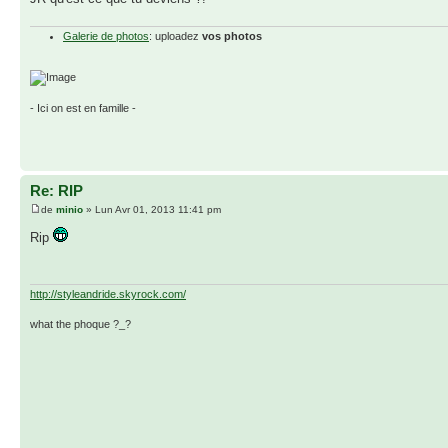
Galerie de photos
: uploadez
vos photos
- Ici on est en famille -
Re: RIP
de
minio
» Lun Avr 01, 2013 11:41 pm
Rip
http://styleandride.skyrock.com/
what the phoque ?_?