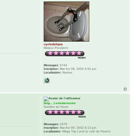
cycledelique
Misteur Prezident
Messages:
6744
Inscription:
Mar Avr 09, 2002 6:54 pm
Localisation:
Nantes
blop....l.extraterrestre
Gardien du forum
Messages:
1879
Inscription:
Mar Avr 09, 2002 8:13 pm
Localisation:
Méga Trip Land (a coté de Pluton)