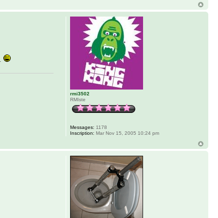
..
rmi3502
RMIste
Messages:
1178
Inscription:
Mar Nov 15, 2005 10:24 pm