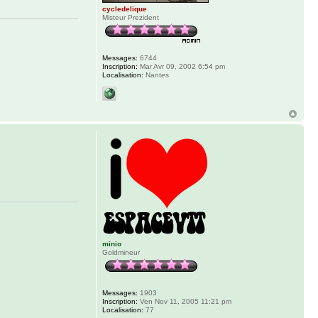
cycledelique
Misteur Prezident
Messages:
6744
Inscription:
Mar Avr 09, 2002 6:54 pm
Localisation:
Nantes
minio
Goldmineur
Messages:
1903
Inscription:
Ven Nov 11, 2005 11:21 pm
Localisation:
77