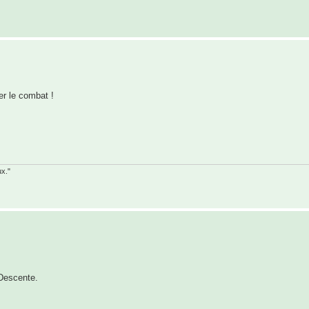
er le combat !
ux."
 Descente.