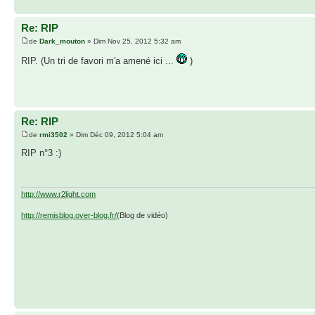
Re: RIP
de
Dark_mouton
» Dim Nov 25, 2012 5:32 am
RIP. (Un tri de favori m'a amené ici ...
)
Re: RIP
de
rmi3502
» Dim Déc 09, 2012 5:04 am
RIP n°3 :)
http://www.r2light.com
http://remisblog.over-blog.fr/
(Blog de vidéo)