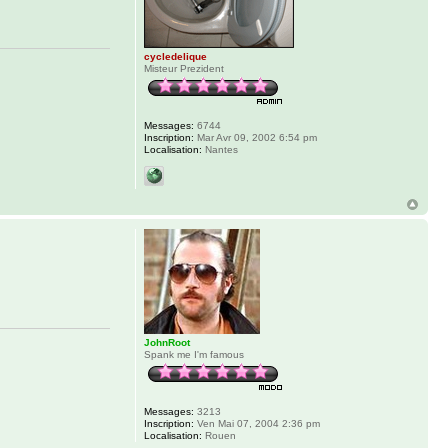
cycledelique
Misteur Prezident
Messages:
6744
Inscription:
Mar Avr 09, 2002 6:54 pm
Localisation:
Nantes
JohnRoot
Spank me I'm famous
Messages:
3213
Inscription:
Ven Mai 07, 2004 2:36 pm
Localisation:
Rouen