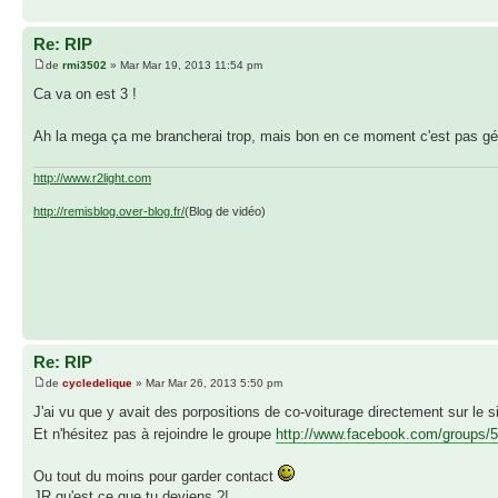
Re: RIP
de
rmi3502
» Mar Mar 19, 2013 11:54 pm
Ca va on est 3 !
Ah la mega ça me brancherai trop, mais bon en ce moment c'est pas géra
http://www.r2light.com
http://remisblog.over-blog.fr/
(Blog de vidéo)
Re: RIP
de
cycledelique
» Mar Mar 26, 2013 5:50 pm
J'ai vu que y avait des porpositions de co-voiturage directement sur le s
Et n'hésitez pas à rejoindre le groupe
http://www.facebook.com/groups/
Ou tout du moins pour garder contact
JR qu'est ce que tu deviens ?!