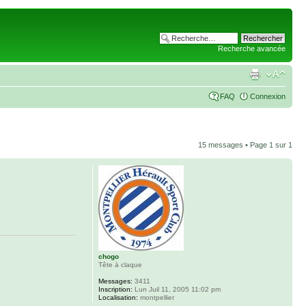
Recherche avancée
FAQ
Connexion
15 messages • Page
1
sur
1
chogo
Tête à claque
Messages:
3411
Inscription:
Lun Juil 11, 2005 11:02 pm
Localisation:
montpellier