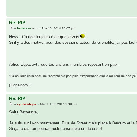
Re: RIP
de
betterave
» Lun Juin 16, 2014 10:07 pm
Heyy ! Ca ride toujours à ce que je vois
,
Si il y a des motiver pour des sessions autour de Grenoble, j'ai pas lâch
Adieu Espacevtt, que tes anciens membres reposent en paix.
"La couleur de la peau de l'homme n'a pas plus d'importance que la couleur de ses ye
[-Bob Marley-]
Re: RIP
de
cycledelique
» Mer Juil 30, 2014 2:39 pm
Salut Betterave,
Je suis sur Lyon maintenant. Plus de Street mais place à l'enduro et la
Si ça te dis, on pourrait rouler ensemble un de ces 4.